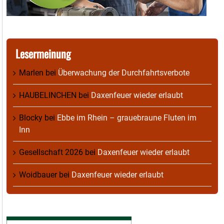
Lesermeinung
Marlen
bei
Überwachung der Durchfahrtsverbote
HAUBELINCHEN
bei
Daxenfeuer wieder erlaubt
Blocky
bei
Ebbe im Rhein – grauebraune Fluten im
Inn
Gesellschaft 2026
bei
Daxenfeuer wieder erlaubt
Woidbauer
bei
Daxenfeuer wieder erlaubt