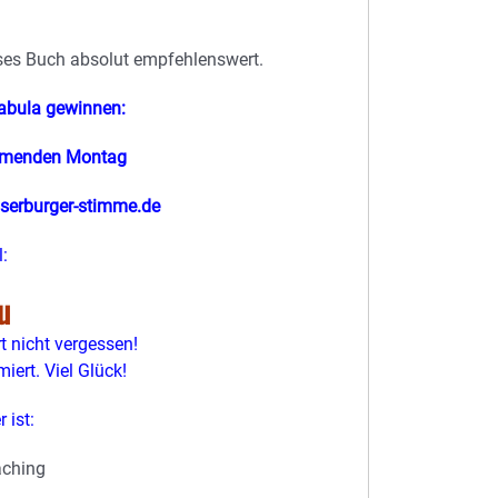
ses Buch absolut empfehlenswert.
abula gewinnen:
mmenden Montag
serburger-stimme.de
:
u
 nicht vergessen!
iert. Viel Glück!
 ist:
aching