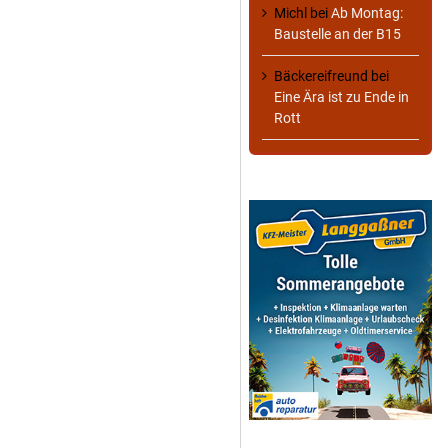
Michl
bei
Ab Montag:
Baustelle an der B15
Bäckereifreund
bei
Eine Ära ist zu Ende in
Rott