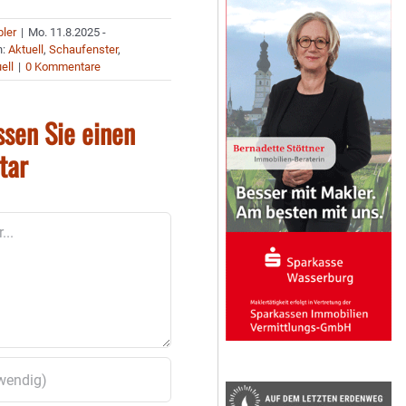
bler
|
Mo. 11.8.2025 -
n:
Aktuell
,
Schaufenster
,
ell
|
0 Kommentare
ssen Sie einen
tar