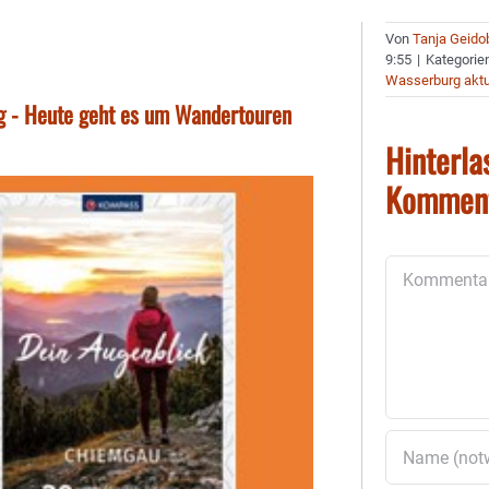
Von
Tanja Geido
9:55
|
Kategorie
Wasserburg aktu
g - Heute geht es um Wandertouren
Hinterla
Kommen
Kommentar