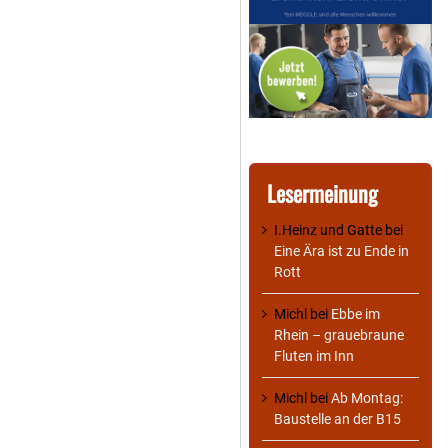
Lesermeinung
I.Heinz und Gatte
bei
Eine Ära ist zu Ende in
Rott
Michl
bei
Ebbe im
Rhein – grauebraune
Fluten im Inn
Michl
bei
Ab Montag:
Baustelle an der B15