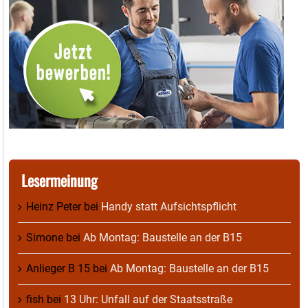
Lesermeinung
Heinz Peter
bei
Handy statt Aufsichtspflicht
Simone
bei
Ab Montag: Baustelle an der B15
Anlieger B 15
bei
Ab Montag: Baustelle an der B15
fish
bei
13 Uhr: Unfall auf der Staatsstraße