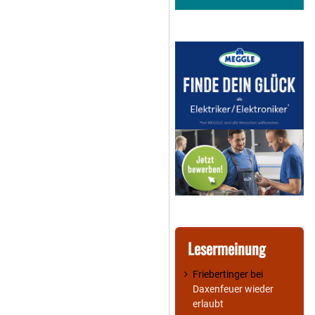
Lesermeinung
Friebertinger
bei
Daxenfeuer wieder
erlaubt