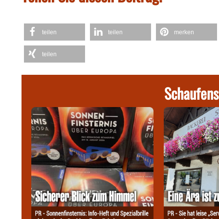
teilen
teilen
merken
teilen
Schaufens