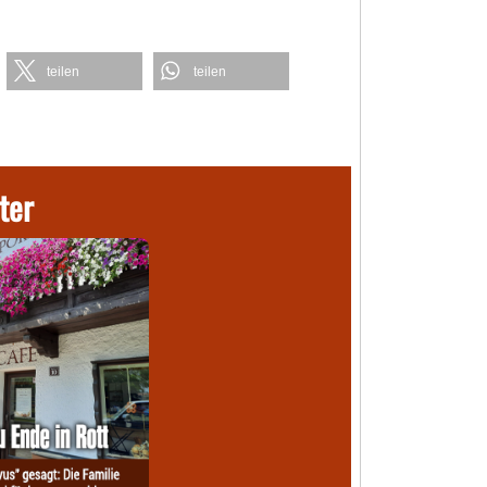
teilen
teilen
ter