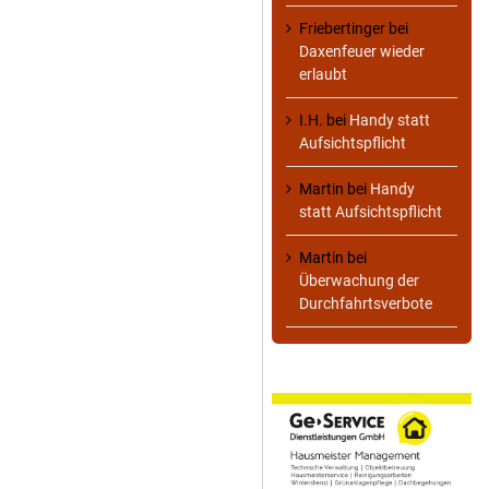
Friebertinger
bei
Daxenfeuer wieder
erlaubt
I.H.
bei
Handy statt
Aufsichtspflicht
Martin
bei
Handy
statt Aufsichtspflicht
Martin
bei
Überwachung der
Durchfahrtsverbote