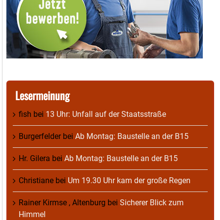
Lesermeinung
fish
bei
13 Uhr: Unfall auf der Staatsstraße
Burgerfelder
bei
Ab Montag: Baustelle an der B15
Hr. Gilera
bei
Ab Montag: Baustelle an der B15
Christiane
bei
Um 19.30 Uhr kam der große Regen
Rainer Kirmse , Altenburg
bei
Sicherer Blick zum
Himmel