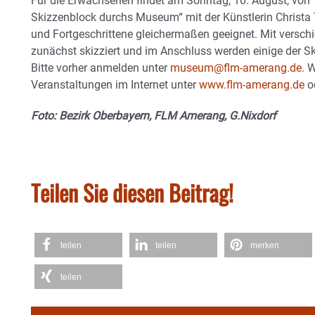
Für die Erwachsenen findet am Sonntag, 10. August, von 
Skizzenblock durchs Museum“ mit der Künstlerin Christa T
und Fortgeschrittene gleichermaßen geeignet. Mit versch
zunächst skizziert und im Anschluss werden einige der Ski
Bitte vorher anmelden unter
museum@flm-amerang.de
. 
Veranstaltungen im Internet unter
www.flm-amerang.de
o
Foto: Bezirk Oberbayern, FLM Amerang, G.Nixdorf
Teilen Sie diesen Beitrag!
teilen
teilen
merken
teilen