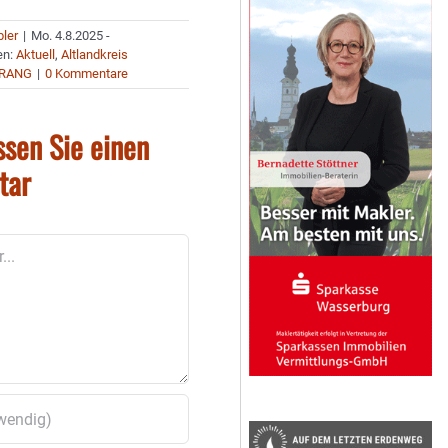
bler
|
Mo. 4.8.2025 -
en:
Aktuell
,
Altlandkreis
RANG
|
0 Kommentare
ssen Sie einen
tar