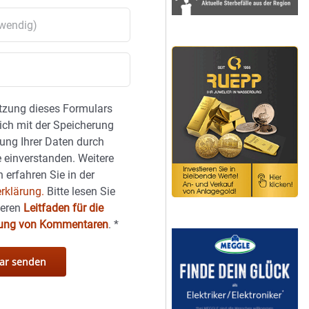
tzung dieses Formulars
sich mit der Speicherung
ung Ihrer Daten durch
 einverstanden. Weitere
 erfahren Sie in der
rklärung.
Bitte lesen Sie
seren
Leitfaden für die
hung von Kommentaren
.
*