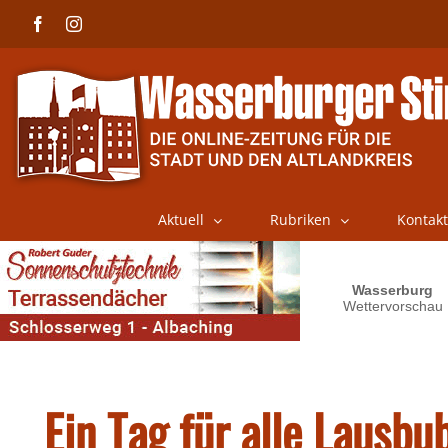
Skip
Facebook
Instagram
to
content
Aktuell
Rubriken
Kontakt
Ein Tag für alle Lausbu