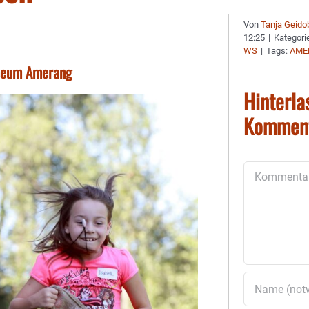
Von
Tanja Geido
12:25
|
Kategori
WS
|
Tags:
AME
useum Amerang
Hinterla
Kommen
Kommentar