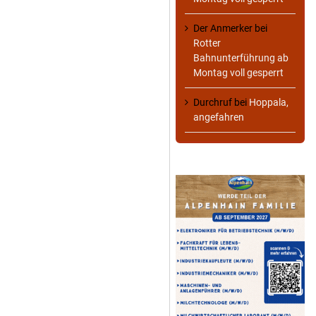
Der Anmerker
bei
Rotter
Bahnunterführung ab
Montag voll gesperrt
Durchruf
bei
Hoppala,
angefahren