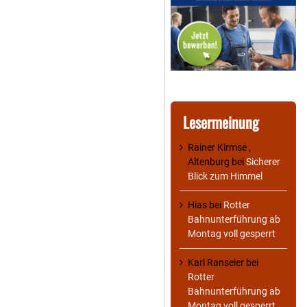
Lesermeinung
Rainer Kirmse ,
Altenburg
bei
Sicherer
Blick zum Himmel
Hias
bei
Rotter
Bahnunterführung ab
Montag voll gesperrt
Karl Ranseier
bei
Rotter
Bahnunterführung ab
Montag voll gesperrt