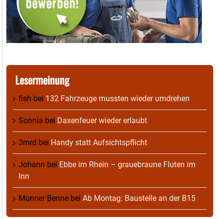
Lesermeinung
fish
bei
132 Fahrzeuge mussten wieder umdrehen
Sonnia
bei
Daxenfeuer wieder erlaubt
3mrd
bei
Handy statt Aufsichtspflicht
Johann
bei
Ebbe im Rhein – grauebraune Fluten im
Inn
Munner Benne
bei
Ab Montag: Baustelle an der B15