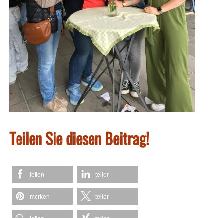
Teilen Sie diesen Beitrag!
teilen
teilen
merken
teilen