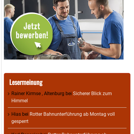
Lesermeinung
Rainer Kirmse , Altenburg
bei
Sicherer Blick zum
Himmel
Hias
bei
Rotter Bahnunterführung ab Montag voll
gesperrt