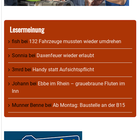
Lesermeinung
fish
bei
132 Fahrzeuge mussten wieder umdrehen
Sonnia
bei
Daxenfeuer wieder erlaubt
3mrd
bei
Handy statt Aufsichtspflicht
Johann
bei
Ebbe im Rhein – grauebraune Fluten im
Inn
Munner Benne
bei
Ab Montag: Baustelle an der B15