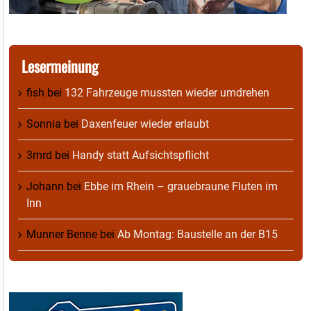
Lesermeinung
fish
bei
132 Fahrzeuge mussten wieder umdrehen
Sonnia
bei
Daxenfeuer wieder erlaubt
3mrd
bei
Handy statt Aufsichtspflicht
Johann
bei
Ebbe im Rhein – grauebraune Fluten im
Inn
Munner Benne
bei
Ab Montag: Baustelle an der B15