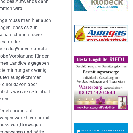
und des Aufwands dann
ommen wird.
ings muss man hier auch
agen, dass es zur
schaulichung unsere
es für die
agkolleg*innen damals
robe Vorplanung für den
chen Landkreis gegeben
 die mit nur ganz wenig
uten ausgekommen
 einer davon aber
hlich zwischen Steinhart
ehen.
Wegeführung auf
wegen wäre hier nur mit
massiven ‚Umwegen
ch gewesen und hätte