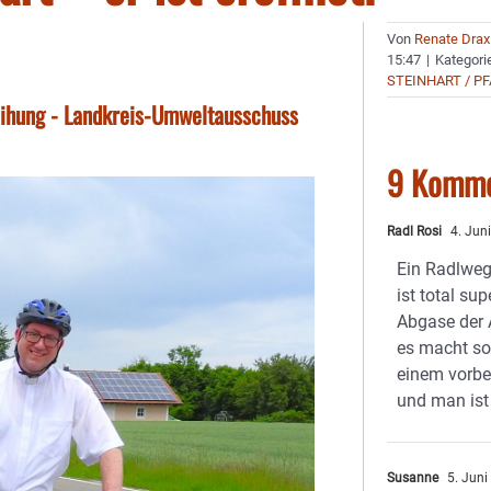
Von
Renate Drax
15:47
|
Kategori
STEINHART / P
eihung - Landkreis-Umweltausschuss
9 Komme
Radl Rosi
4. Jun
Ein Radlweg
ist total su
Abgase der A
es macht so
einem vorbe
und man ist
Susanne
5. Juni