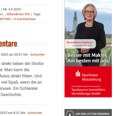
|
Mi. 4.6.2025 -
en:
.
,
Altlandkreis WS
|
Tags:
FAFFING
|
9 Kommentare
ntare
i 2025 um 20:51 Uhr
- Antworten
 direkt neben der Straße
per. Man kann die
utos direkt filtern. Und
 viel Spaß, wenn die an
irasen. Ein Schlenker
 Geschichte.
 2025 um 8:31 Uhr
- Antworten