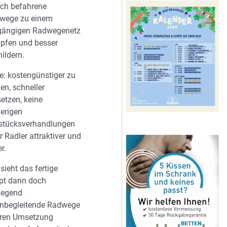
ch befahrene
wege zu einem
gängigen Radwegenetz
üpfen und besser
ildern.
le: kostengünstiger zu
hen, schneller
etzen, keine
erigen
stücksverhandlungen
r Radler attraktiver und
r.
 sieht das fertige
pt dann doch
iegend
enbegleitende Radwege
eren Umsetzung