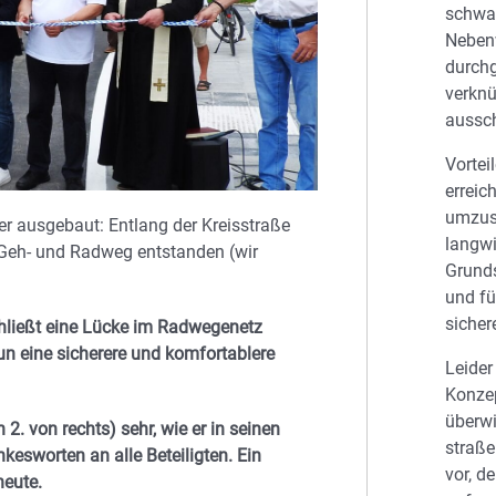
schwa
Neben
durch
verkn
aussch
Vortei
erreic
umzus
r ausgebaut: Entlang der Kreisstraße
langwi
r Geh- und Radweg entstanden (wir
Grund
und fü
sichere
chließt eine Lücke im Radwegenetz
un eine sicherere und komfortablere
Leider
Konze
überw
2. von rechts) sehr, wie er in seinen
straß
esworten an alle Beteiligten. Ein
vor, d
heute.