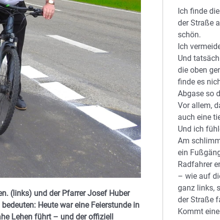
Ich finde d
der Straße a
schön.
Ich vermeid
Und tatsächl
die oben ge
finde es ni
Abgase so d
Vor allem, 
auch eine t
Und ich fühl
Am schlimms
ein Fußgäng
Radfahrer 
– wie auf d
ganz links, 
n. (links) und der Pfarrer Josef Huber
der Straße 
bedeuten: Heute war eine Feierstunde in
Kommt einem
e Lehen führt – und der offiziell