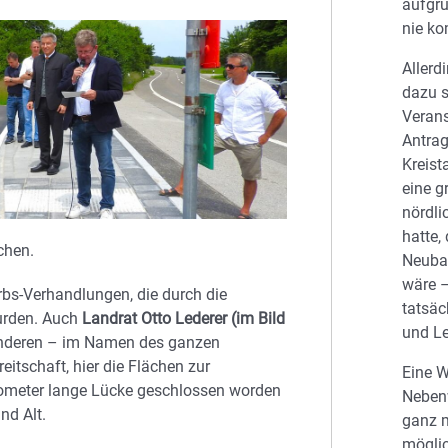
aufgr
nie k
Allerd
dazu s
Veran
Antrag
Kreist
eine g
nördli
hatte,
chen.
Neuba
wäre –
bs-Verhandlungen, die durch die
tatsäc
urden. Auch
Landrat Otto Lederer (im Bild
und L
 anderen – im Namen des ganzen
itschaft, hier die Flächen zur
Eine 
ilometer lange Lücke geschlossen worden
Neben
nd Alt.
ganz 
mögli