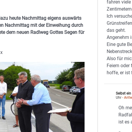
fahren viel
Zentimetern 
Ich versuch
dazu heute Nachmittag eigens auswärts
Grünstreife
hen Nachmittag mit der Einweihung durch
das geht.
ndete dem neuen Radlweg Gottes Segen für
Angenehm is
Eine gute B
Nebenstrecke
ax
Also für mi
Feiern oder 
hoffe, er ist
Selbst ein
Uhr
- Antw
Oh mei
Radfa
ist es