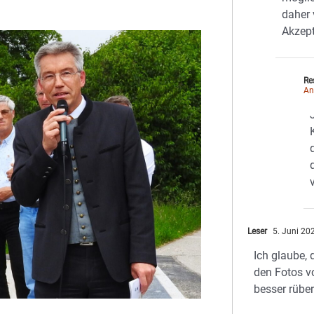
daher 
Akzep
Re
An
Leser
5. Juni 20
Ich glaube,
den Fotos v
besser rüber