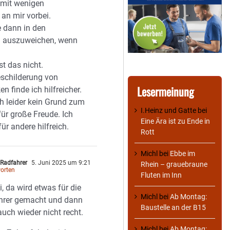
e mit wenigen
an mir vorbei.
e dann in den
n auszuweichen, wenn
t das nicht.
eschilderung von
Lesermeinung
n finde ich hilfreicher.
ch leider kein Grund zum
I.Heinz und Gatte
bei
für große Freude. Ich
Eine Ära ist zu Ende in
 für andere hilfreich.
Rott
Michl
bei
Ebbe im
 Radfahrer
5. Juni 2025 um 9:21
Rhein – grauebraune
orten
Fluten im Inn
, da wird etwas für die
Michl
bei
Ab Montag:
hrer gemacht und dann
Baustelle an der B15
 auch wieder nicht recht.
Michl
bei
Ab Montag: