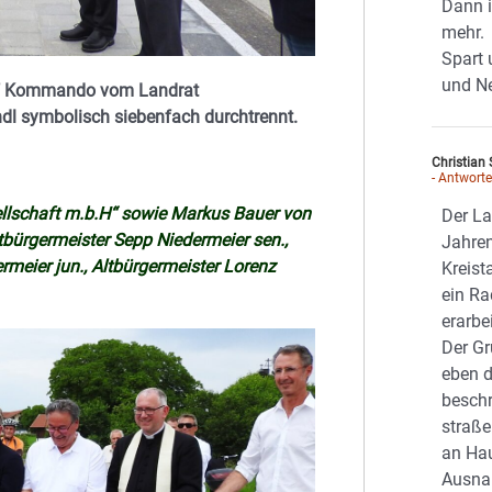
Dann i
mehr.
Spart 
und N
Auf Kommando vom Landrat
dl symbolisch siebenfach durchtrennt.
Christian 
- Antwort
llschaft m.b.H“ sowie Markus Bauer von
Der La
bürgermeister Sepp Niedermeier sen.,
Jahren
rmeier jun., Altbürgermeister Lorenz
Kreist
ein R
erarbe
Der G
eben d
beschr
straß
an Ha
Ausna