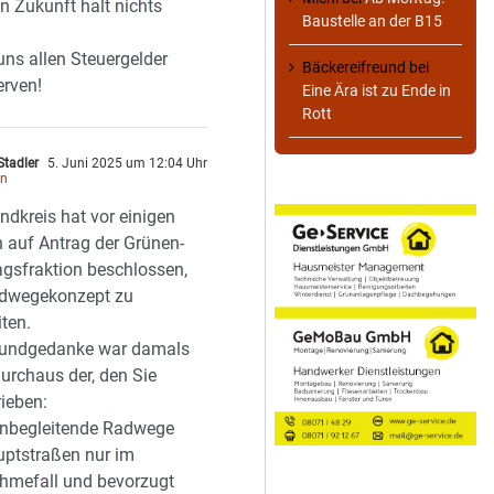
n Zukunft halt nichts
Baustelle an der B15
uns allen Steuergelder
Bäckereifreund
bei
erven!
Eine Ära ist zu Ende in
Rott
Stadler
5. Juni 2025 um 12:04 Uhr
en
ndkreis hat vor einigen
 auf Antrag der Grünen-
agsfraktion beschlossen,
adwegekonzept zu
iten.
rundgedanke war damals
urchaus der, den Sie
ieben:
enbegleitende Radwege
uptstraßen nur im
hmefall und bevorzugt