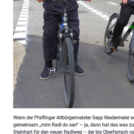
Wenn der Pfaffinger Altbürgermeister Sepp Niedermeier se
gemeinsam „mim Radl do san“ – ja, dann hat das was zu 
Steinhart für den neuen Radlweg – der bis Oberfarrach nah