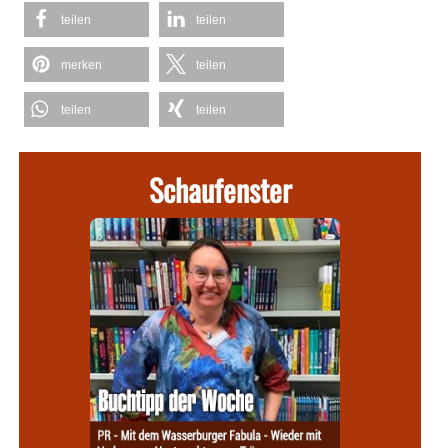
teilen
teilen
merken
teilen
teilen
teilen
Schaufenster