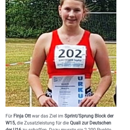
Für
Finja Ott
war das Ziel im
Sprint/Sprung Block der
W15,
die Zusatzleistung für die
Quali zur Deutschen
der U16
zu schaffen. Dazu musste sie 2.200 Punkte