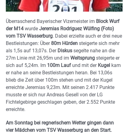
Überraschend Bayerischer Vizemeister im
Block Wurf
der M14
wurde
Jeremias Rodriguez Wülfing (Foto)
vom TSV Wasserburg
. Dabei erzielte auch er drei neue
Bestleistungen: Über
80m Hürden
steigerte sich mehr
als 1,5s auf 13,07s. Der
Diskus
segelte nahe an die
27m Linie mit 26,95m und im
Weitsprung
steigerte er
sich auf 5,24m. Im
100m Lauf
und mit der
Kugel
kam
er nahe an seine Bestleistungen heran. Bei 13,06s
blieb die Zeit über 100m stehen und mit der Kugel
erreichte Jeremias 9,23m. Mit seinen 2.417 Punkte
musste er sich nur Andreas Gesell von der LG
Fichtelgebirge geschlagen geben, der 2.552 Punkte
erreichte.
Am Sonntag bei regnerischem Wetter gingen dann
vier Mädchen vom TSV Wasserburg an den Start.