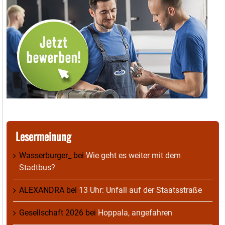
Lesermeinung
Wasserburger_
bei
Wie geht es weiter mit dem
Stadtbus?
ALEXANDRA
bei
13 Uhr: Unfall auf der Staatsstraße
Gesellschaft 2026
bei
Hoppala, angefahren