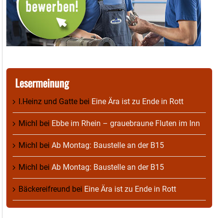
Lesermeinung
I.Heinz und Gatte
bei
Eine Ära ist zu Ende in Rott
Michl
bei
Ebbe im Rhein – grauebraune Fluten im Inn
Michl
bei
Ab Montag: Baustelle an der B15
Michl
bei
Ab Montag: Baustelle an der B15
Bäckereifreund
bei
Eine Ära ist zu Ende in Rott