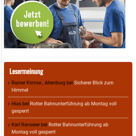
Lesermeinung
Rainer Kirmse , Altenburg
bei
Sicherer Blick zum
Himmel
Hias
bei
Rotter Bahnunterführung ab Montag voll
gesperrt
Karl Ranseier
bei
Rotter Bahnunterführung ab
Montag voll gesperrt