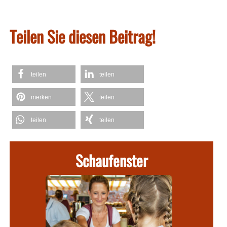
Teilen Sie diesen Beitrag!
teilen
teilen
merken
teilen
teilen
teilen
Schaufenster