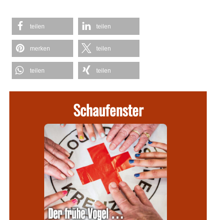
teilen
teilen
merken
teilen
teilen
teilen
Schaufenster