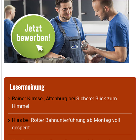
Lesermeinung
Rainer Kirmse , Altenburg
bei
Sicherer Blick zum
Himmel
Hias
bei
Rotter Bahnunterführung ab Montag voll
gesperrt