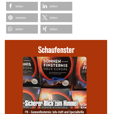
teilen
teilen
merken
teilen
teilen
teilen
Schaufenster