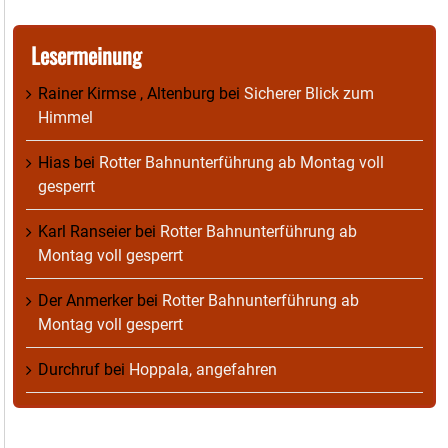
Lesermeinung
Rainer Kirmse , Altenburg
bei
Sicherer Blick zum
Himmel
Hias
bei
Rotter Bahnunterführung ab Montag voll
gesperrt
Karl Ranseier
bei
Rotter Bahnunterführung ab
Montag voll gesperrt
Der Anmerker
bei
Rotter Bahnunterführung ab
Montag voll gesperrt
Durchruf
bei
Hoppala, angefahren