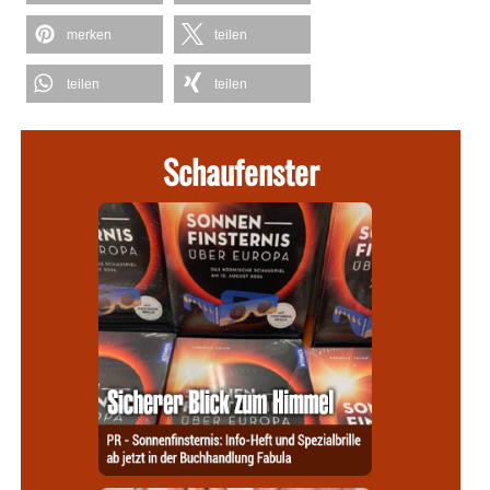
merken
teilen
teilen
teilen
Schaufenster