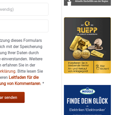
tzung dieses Formulars
sich mit der Speicherung
ung Ihrer Daten durch
 einverstanden. Weitere
 erfahren Sie in der
rklärung.
Bitte lesen Sie
seren
Leitfaden für die
hung von Kommentaren
.
*