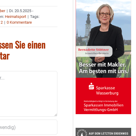
uber
|
Di. 20.5.2025 -
en:
Heimatsport
|
Tags:
 2
|
0 Kommentare
ssen Sie einen
tar