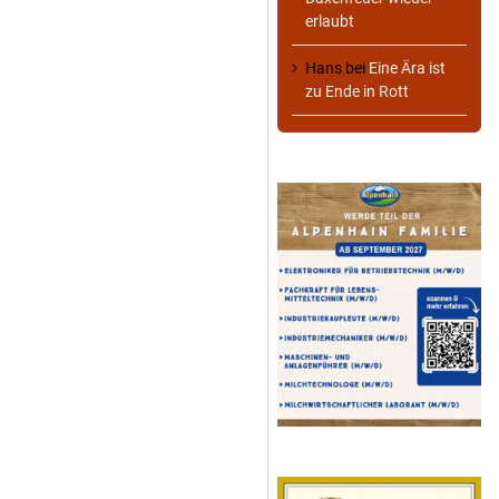
erlaubt
Hans
bei
Eine Ära ist
zu Ende in Rott