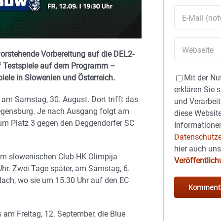
vorstehende Vorbereitung auf die DEL2-
f Testspiele auf dem Programm –
Mit der Nu
iele in Slowenien und Österreich.
erklären Sie 
am Samstag, 30. August. Dort trifft das
und Verarbeit
Regensburg. Je nach Ausgang folgt am
diese Website
l um Platz 3 gegen den Deggendorfer SC
Informationen
Datenschutze
hier auch un
eim slowenischen Club HK Olimpija
Veröffentlic
 Uhr. Zwei Tage später, am Samstag, 6.
illach, wo sie um 15.30 Uhr auf den EC
am Freitag, 12. September, die Blue