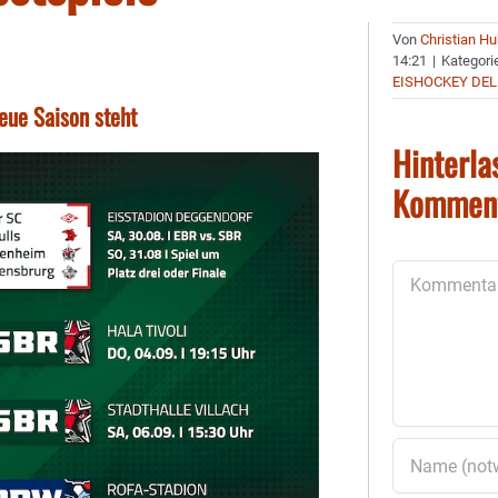
Von
Christian H
14:21
|
Kategori
EISHOCKEY DEL
eue Saison steht
Hinterla
Kommen
Kommentar