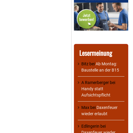
Lesermeinung
Bitz
bei
Ab Montag:
Baustelle an der B15
A Ramerberger
bei
Handy statt
Aufsichtspflicht
Max
bei
Daxenfeuer
wieder erlaubt
Edlingerin
bei
Daxenfeuer wieder