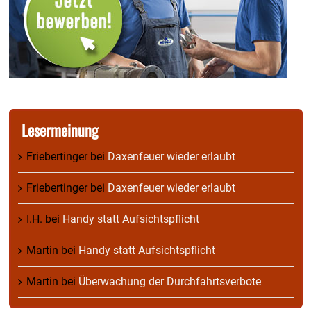
Lesermeinung
Friebertinger
bei
Daxenfeuer wieder erlaubt
Friebertinger
bei
Daxenfeuer wieder erlaubt
I.H.
bei
Handy statt Aufsichtspflicht
Martin
bei
Handy statt Aufsichtspflicht
Martin
bei
Überwachung der Durchfahrtsverbote