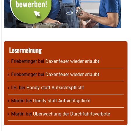
Lesermeinung
Friebertinger
bei
Daxenfeuer wieder erlaubt
Friebertinger
bei
Daxenfeuer wieder erlaubt
I.H.
bei
Handy statt Aufsichtspflicht
Martin
bei
Handy statt Aufsichtspflicht
Martin
bei
Überwachung der Durchfahrtsverbote