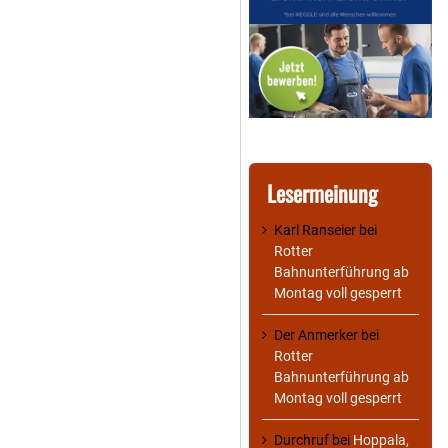
Lesermeinung
Karl Ranseier
bei
Rotter
Bahnunterführung ab
Montag voll gesperrt
Der Anmerker
bei
Rotter
Bahnunterführung ab
Montag voll gesperrt
Durchruf
bei
Hoppala,