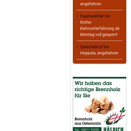
angefahren
Feuerwehrler
bei
Rotter
Bahnunterführung ab
Montag voll gesperrt
Zwischenruf
bei
Hoppala, angefahren