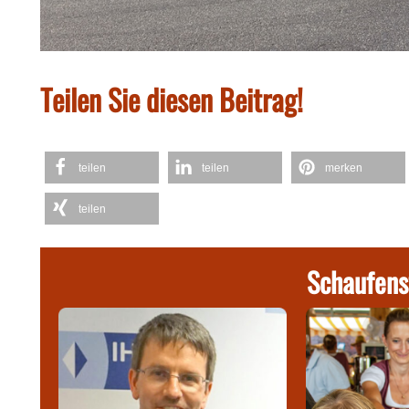
Teilen Sie diesen Beitrag!
teilen
teilen
merken
teilen
Schaufens