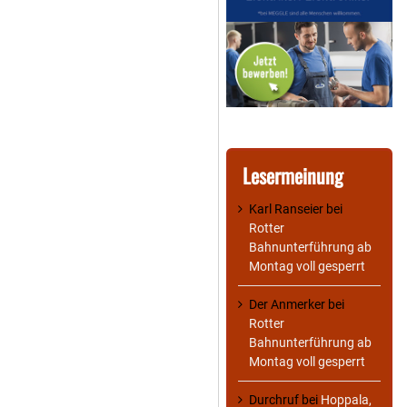
Lesermeinung
Karl Ranseier
bei
Rotter
Bahnunterführung ab
Montag voll gesperrt
Der Anmerker
bei
Rotter
Bahnunterführung ab
Montag voll gesperrt
Durchruf
bei
Hoppala,