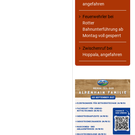
angefahren
Feuerwehrler
bei
Rotter
Bahnunterführung ab
Montag voll gesperrt
Zwischenruf
bei
Hoppala, angefahren