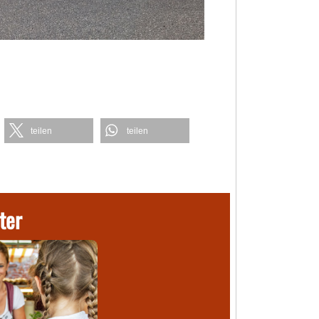
teilen
teilen
ter