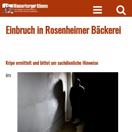
Skip
to
content
Einbruch in Rosenheimer Bäckerei
Kripo ermittelt und bittet um sachdienliche Hinweise
Im