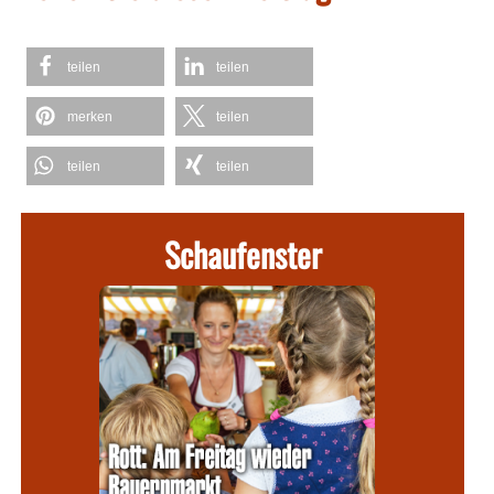
teilen
teilen
merken
teilen
teilen
teilen
Schaufenster