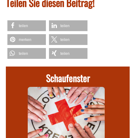
Teilen Sie diesen Beitrag!
teilen
teilen
merken
teilen
teilen
teilen
Schaufenster