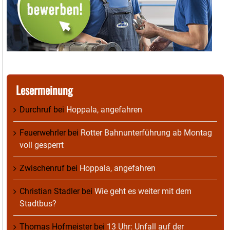
Lesermeinung
Durchruf
bei
Hoppala, angefahren
Feuerwehrler
bei
Rotter Bahnunterführung ab Montag
voll gesperrt
Zwischenruf
bei
Hoppala, angefahren
Christian Stadler
bei
Wie geht es weiter mit dem
Stadtbus?
Thomas Hofmeister
bei
13 Uhr: Unfall auf der