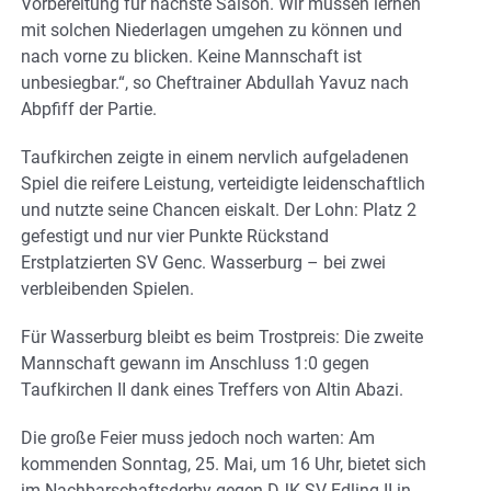
Vorbereitung für nächste Saison. Wir müssen lernen
mit solchen Niederlagen umgehen zu können und
nach vorne zu blicken. Keine Mannschaft ist
unbesiegbar.“, so Cheftrainer Abdullah Yavuz nach
Abpfiff der Partie.
Taufkirchen zeigte in einem nervlich aufgeladenen
Spiel die reifere Leistung, verteidigte leidenschaftlich
und nutzte seine Chancen eiskalt. Der Lohn: Platz 2
gefestigt und nur vier Punkte Rückstand
Erstplatzierten SV Genc. Wasserburg – bei zwei
verbleibenden Spielen.
Für Wasserburg bleibt es beim Trostpreis: Die zweite
Mannschaft gewann im Anschluss 1:0 gegen
Taufkirchen II dank eines Treffers von Altin Abazi.
Die große Feier muss jedoch noch warten: Am
kommenden Sonntag, 25. Mai, um 16 Uhr, bietet sich
im Nachbarschaftsderby gegen DJK SV Edling II in