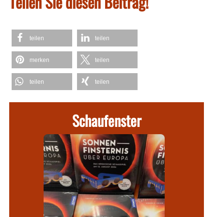
Teilen Sie diesen Beitrag!
teilen
teilen
merken
teilen
teilen
teilen
Schaufenster