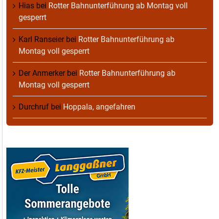
Hias
bei
Rotter Bahnunterführung ab Montag voll
gesperrt
Karl Ranseier
bei
Rotter Bahnunterführung ab
Montag voll gesperrt
Der Anmerker
bei
Rotter Bahnunterführung ab
Montag voll gesperrt
Durchruf
bei
Hoppala, angefahren