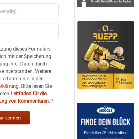
tzung dieses Formulars
sich mit der Speicherung
ung Ihrer Daten durch
 einverstanden. Weitere
 erfahren Sie in der
rklärung.
Bitte lesen Sie
seren
Leitfaden für die
hung von Kommentaren
.
*