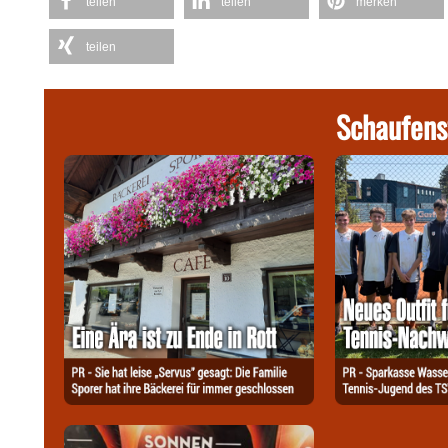
teilen
teilen
merken
teilen
Schaufens