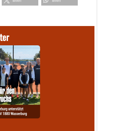
teilen
teilen
ter