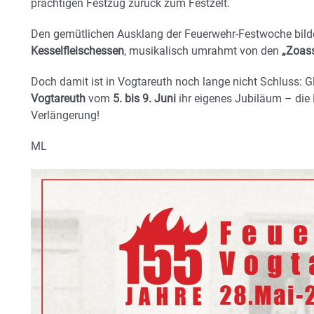
prächtigen
Festzug
zurück zum Festzelt.
Den gemütlichen Ausklang der Feuerwehr-Festwoche bil
Kesselfleischessen
, musikalisch umrahmt von den
„Zoass
Doch damit ist in Vogtareuth noch lange nicht Schluss: G
Vogtareuth
vom
5. bis 9. Juni
ihr eigenes Jubiläum – die F
Verlängerung!
ML