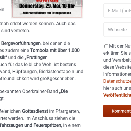
ein
utnah erlebt werden können. Auch das
sind vertreten.
d Bergevorführungen
, bei denen die
Mit der Nu
t es zudem eine
Tombola mit über 1.000
erklären Sie 
sik“
und die
„
Pruttinger
und Verarbeit
ch für das leibliche Wohl ist bestens
diese Website
zwand
,
Hüpfburgen
,
Bierkistenstapeln
und
Informationen
nfreundlichkeit wird großgeschrieben.
Datenschutze
hier auch un
 bekannten Oberkrainer-Band
„Die
Veröffentlic
gt.
feierlichen
Gottesdienst
im Pfarrgarten
,
tet werden. Im Anschluss ziehen die
rfahrzeugen und Feuerspritzen
,
in einem