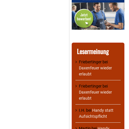
Lesermeinung
Friebertinger
bei
Daxenfeuer wieder
erlaubt
Friebertinger
bei
Daxenfeuer wieder
erlaubt
I.H.
bei
Handy statt
Aufsichtspflicht
Martin
bei
Handy