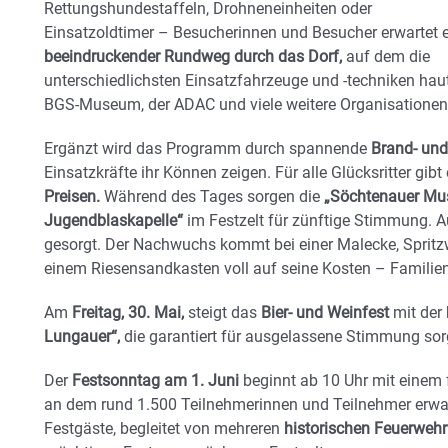
Rettungshundestaffeln, Drohneneinheiten oder
Einsatzoldtimer – Besucherinnen und Besucher erwartet 
beeindruckender Rundweg durch das Dorf
,
auf dem die
unterschiedlichsten Einsatzfahrzeuge und -techniken ha
BGS-Museum
, der
ADAC
und viele weitere Organisationen 
Ergänzt wird das Programm durch spannende
Brand- un
Einsatzkräfte ihr Können zeigen. Für alle Glücksritter gib
Preisen
.
Während des Tages sorgen die
„
Söchtenauer Mu
Jugendblaskapelle“
im Festzelt für zünftige Stimmung. Au
gesorgt. Der Nachwuchs kommt bei einer
Malecke
,
Sprit
einem
Riesensandkasten
voll auf seine Kosten – Familie
Am
Freitag, 30. Mai
,
steigt das
Bier- und Weinfest
mit der
Lungauer“
,
die garantiert für ausgelassene Stimmung sor
Der
Festsonntag am 1. Juni
beginnt ab 10 Uhr mit einem 
an dem rund
1.500 Teilnehmerinnen und Teilnehmer
erwar
Festgäste, begleitet von mehreren
historischen Feuerweh