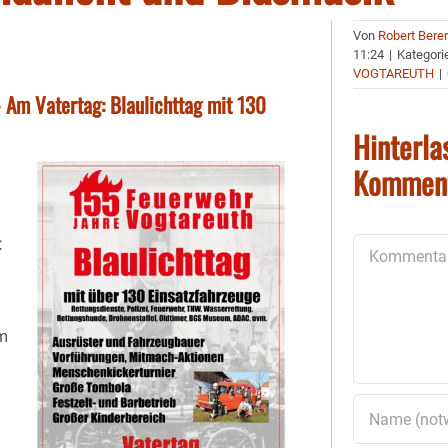
Von
Robert Bere
11:24
|
Kategori
VOGTAREUTH
|
 Am Vatertag: Blaulichttag mit 130
Hinterla
Kommen
t
Kommentar
am