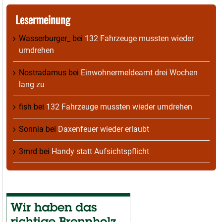
Lesermeinung
Wasserburger_
bei
132 Fahrzeuge mussten wieder
umdrehen
Nostradamus
bei
Einwohnermeldeamt drei Wochen
lang zu
fish
bei
132 Fahrzeuge mussten wieder umdrehen
Sonnia
bei
Daxenfeuer wieder erlaubt
3mrd
bei
Handy statt Aufsichtspflicht