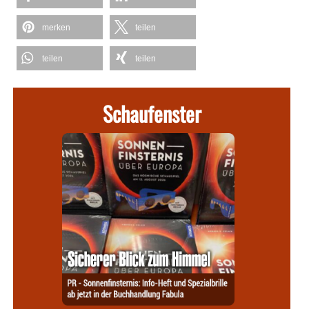
merken
teilen
teilen
teilen
Schaufenster