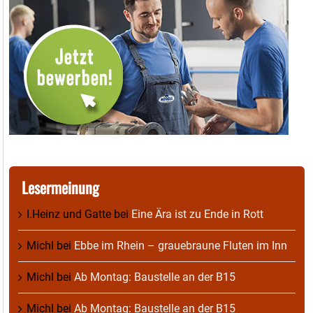
Lesermeinung
I.Heinz und Gatte
bei
Eine Ära ist zu Ende in Rott
Michl
bei
Ebbe im Rhein – grauebraune Fluten im Inn
Michl
bei
Ab Montag: Baustelle an der B15
Michl
bei
Ab Montag: Baustelle an der B15