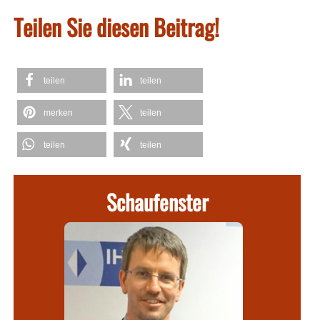
Teilen Sie diesen Beitrag!
teilen
teilen
merken
teilen
teilen
teilen
Schaufenster