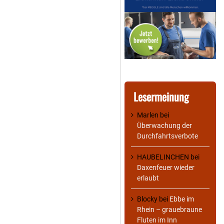
Lesermeinung
Marlen
bei
Überwachung der
Durchfahrtsverbote
HAUBELINCHEN
bei
Daxenfeuer wieder
erlaubt
Blocky
bei
Ebbe im
Rhein – grauebraune
Fluten im Inn