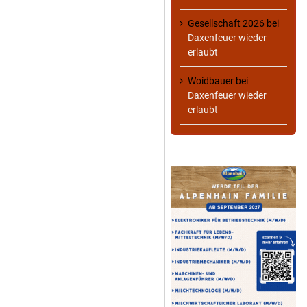
Gesellschaft 2026
bei
Daxenfeuer wieder
erlaubt
Woidbauer
bei
Daxenfeuer wieder
erlaubt