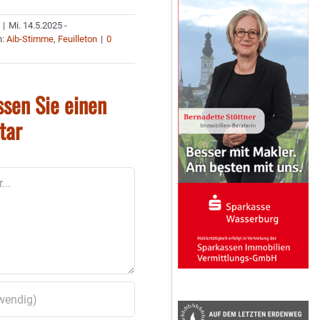
|
Mi. 14.5.2025 -
n:
Aib-Stimme
,
Feuilleton
|
0
ssen Sie einen
tar