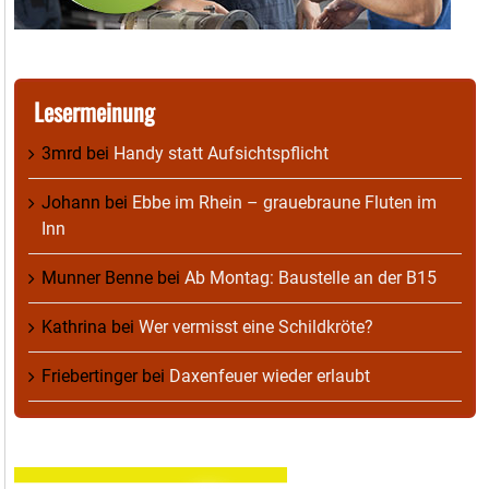
Lesermeinung
3mrd
bei
Handy statt Aufsichtspflicht
Johann
bei
Ebbe im Rhein – grauebraune Fluten im
Inn
Munner Benne
bei
Ab Montag: Baustelle an der B15
Kathrina
bei
Wer vermisst eine Schildkröte?
Friebertinger
bei
Daxenfeuer wieder erlaubt