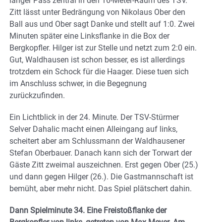
langer Pass zentral in den 16-Meter-Raum des TSV.
Zitt lässt unter Bedrängung von Nikolaus Ober den
Ball aus und Ober sagt Danke und stellt auf 1:0. Zwei
Minuten später eine Linksflanke in die Box der
Bergkopfler. Hilger ist zur Stelle und netzt zum 2:0 ein.
Gut, Waldhausen ist schon besser, es ist allerdings
trotzdem ein Schock für die Haager. Diese tuen sich
im Anschluss schwer, in die Begegnung
zurückzufinden.
Ein Lichtblick in der 24. Minute. Der TSV-Stürmer
Selver Dahalic macht einen Alleingang auf links,
scheitert aber am Schlussmann der Waldhausener
Stefan Oberbauer. Danach kann sich der Torwart der
Gäste Zitt zweimal auszeichnen. Erst gegen Ober (25.)
und dann gegen Hilger (26.). Die Gastmannschaft ist
bemüht, aber mehr nicht. Das Spiel plätschert dahin.
Dann Spielminute 34. Eine Freistoßflanke der