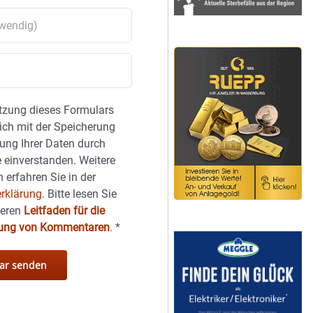
tzung dieses Formulars
sich mit der Speicherung
ung Ihrer Daten durch
 einverstanden. Weitere
 erfahren Sie in der
rklärung.
Bitte lesen Sie
seren
Leitfaden für die
hung von Kommentaren
.
*