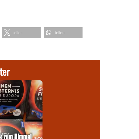
teilen
teilen
ter