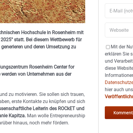
echnischen Hochschule in Rosenheim mit
 2025″ statt. Bei diesem Wettbewerb für
u generieren und deren Umsetzung zu
Mit der Nu
erklären Sie 
und Verarbeit
ndungszentrum Rosenheim Center for
diese Website
se werden von Unternehmen aus der
Informationen
Datenschutze
hier auch un
nd zu motivieren. Sie sollen sich trauen,
Veröffentlic
aben, erste Kontakte zu knüpfen und sich
ssenschaftliche Leiterin des ROCkET und
anie Kapitza.
Man wolle Entrepreneurship
rüber hinaus, noch mehr fördern.