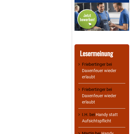
Lesermeinung
Friebertinger
bei
Daxenfeuer wieder
erlaubt
Friebertinger
bei
Daxenfeuer wieder
erlaubt
I.H.
bei
Handy statt
Aufsichtspflicht
Martin
bei
Handy