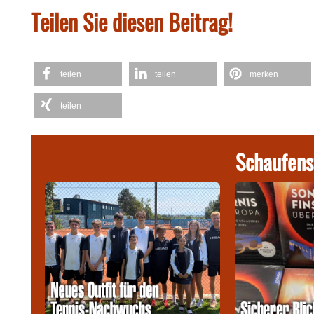
Teilen Sie diesen Beitrag!
teilen
teilen
merken
teilen
Schaufens