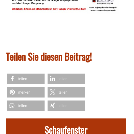
Teilen Sie diesen Beitrag!
teilen
teilen
merken
teilen
teilen
teilen
Schaufenster