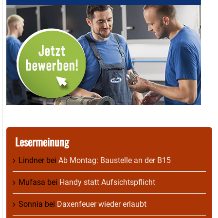
Lesermeinung
Lindner
bei
Ab Montag: Baustelle an der B15
Mufasa
bei
Handy statt Aufsichtspflicht
Sonnia
bei
Daxenfeuer wieder erlaubt