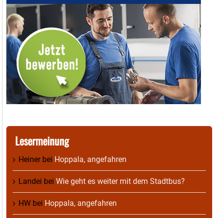
Lesermeinung
Heiner
bei
Hoppala, angefahren
Landei
bei
Wie geht es weiter mit dem Stadtbus?
HW
bei
Hoppala, angefahren