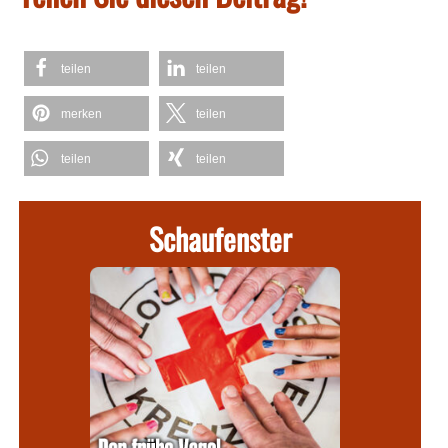
teilen
teilen
merken
teilen
teilen
teilen
Schaufenster