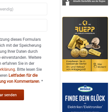
tzung dieses Formulars
sich mit der Speicherung
ung Ihrer Daten durch
 einverstanden. Weitere
 erfahren Sie in der
rklärung.
Bitte lesen Sie
seren
Leitfaden für die
hung von Kommentaren
.
*