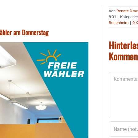
Von
Renate Drax
8:31
|
Kategorie
Rosenheim
|
0 
Wähler am Donnerstag
Hinterla
Kommen
Kommentar