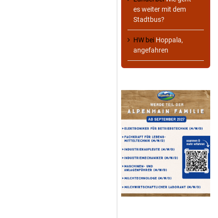
es weiter mit dem
Stadtbus?
HW
bei
Hoppala,
angefahren