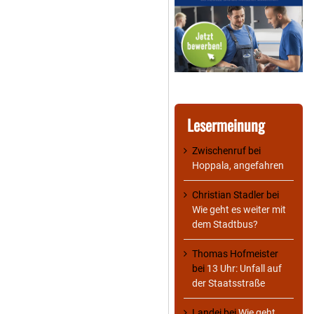
Lesermeinung
Zwischenruf
bei
Hoppala, angefahren
Christian Stadler
bei
Wie geht es weiter mit
dem Stadtbus?
Thomas Hofmeister
bei
13 Uhr: Unfall auf
der Staatsstraße
Landei
bei
Wie geht