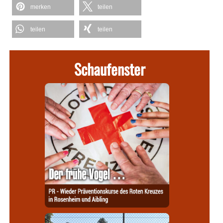
merken
teilen
teilen
teilen
Schaufenster