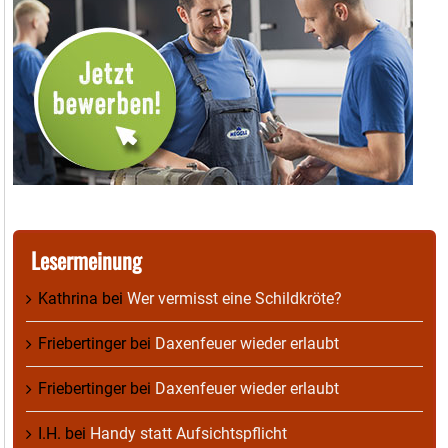
Lesermeinung
Kathrina
bei
Wer vermisst eine Schildkröte?
Friebertinger
bei
Daxenfeuer wieder erlaubt
Friebertinger
bei
Daxenfeuer wieder erlaubt
I.H.
bei
Handy statt Aufsichtspflicht