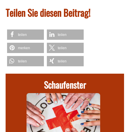
Teilen Sie diesen Beitrag!
teilen
teilen
merken
teilen
teilen
teilen
Schaufenster