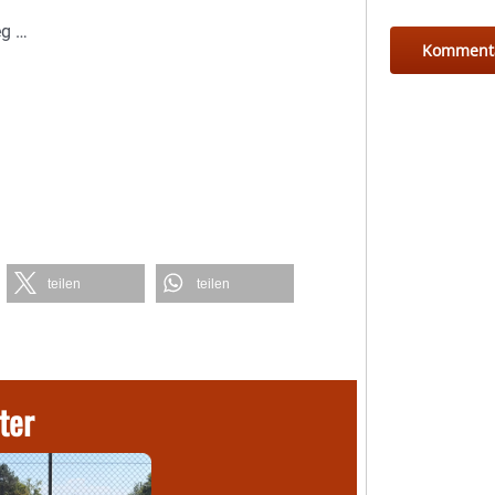
eg …
teilen
teilen
ter