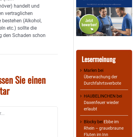
över) handelt und
en vertraglichen
 bestehen (Alkohol,
ln etc.) sollte die
ng den Schaden schon
Lesermeinung
Marlen
bei
ssen Sie einen
Überwachung der
Durchfahrtsverbote
tar
HAUBELINCHEN
bei
Daxenfeuer wieder
erlaubt
Blocky
bei
Ebbe im
Rhein – grauebraune
Fluten im Inn