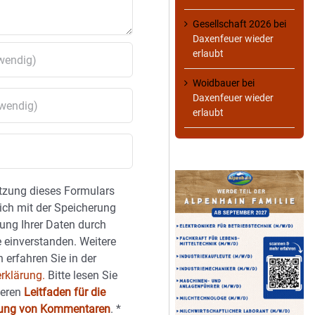
Gesellschaft 2026
bei
Daxenfeuer wieder
erlaubt
Woidbauer
bei
Daxenfeuer wieder
erlaubt
tzung dieses Formulars
sich mit der Speicherung
ung Ihrer Daten durch
 einverstanden. Weitere
 erfahren Sie in der
rklärung.
Bitte lesen Sie
seren
Leitfaden für die
hung von Kommentaren
.
*