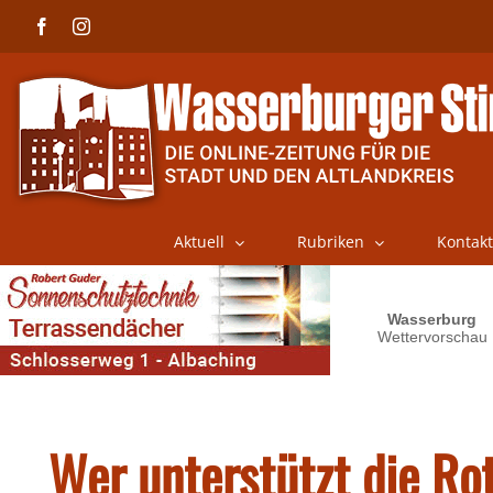
Skip
Facebook
Instagram
to
content
Aktuell
Rubriken
Kontakt
Wer unterstützt die Rot