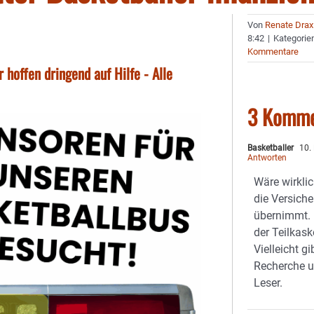
Von
Renate Drax
8:42
|
Kategorie
Kommentare
 hoffen dringend auf Hilfe - Alle
3 Komme
Basketballer
10.
Antworten
Wäre wirkli
die Versich
übernimmt. I
der Teilkas
Vielleicht g
Recherche u
Leser.