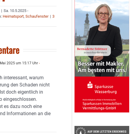
|
Sa. 10.5.2025 -
n:
Heimatsport
,
Schaufenster
|
3
ntare
 Mai 2025 um 15:17 Uhr
-
ch interessant, warum
erung den Schaden nicht
st doch eigentlich in
ko eingeschlossen.
ibt es dazu noch eine
nd Informationen an die