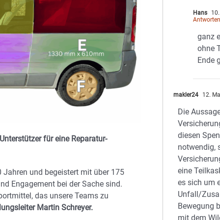
Hans
10.
Antworte
ganz e
ohne T
Ende 
makler24
12. Ma
Die Aussage 
Versicherung
diesen Spe
nterstützer für eine Reparatur-
notwendig, 
Versicherun
eine Teilka
0 Jahren und begeistert mit über 175
es sich um 
 und Engagement bei der Sache sind.
Unfall/Zus
portmittel, das unsere Teams zu
Bewegung b
lungsleiter Martin Schreyer.
mit dem Wil