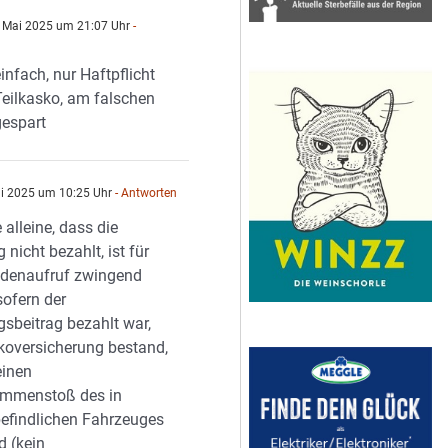
 Mai 2025 um 21:07 Uhr
-
n
infach, nur Haftpflicht
eilkasko, am falschen
gespart
i 2025 um 10:25 Uhr
- Antworten
alleine, dass die
 nicht bezahlt, ist für
ndenaufruf zwingend
sofern der
gsbeitrag bezahlt war,
skoversicherung bestand,
einen
ammenstoß des in
efindlichen Fahrzeuges
d (kein