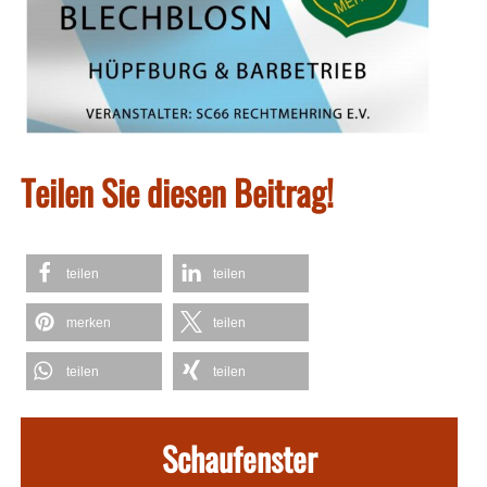
Teilen Sie diesen Beitrag!
teilen
teilen
merken
teilen
teilen
teilen
Schaufenster