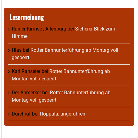
Lesermeinung
Rainer Kirmse , Altenburg
bei
Sicherer Blick zum
Himmel
Hias
bei
Rotter Bahnunterführung ab Montag voll
gesperrt
Karl Ranseier
bei
Rotter Bahnunterführung ab
Montag voll gesperrt
Der Anmerker
bei
Rotter Bahnunterführung ab
Montag voll gesperrt
Durchruf
bei
Hoppala, angefahren