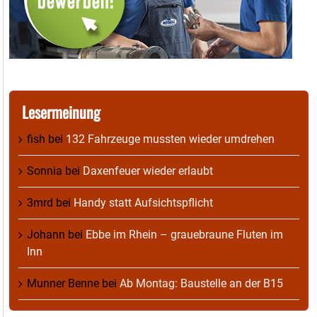
Lesermeinung
fish
bei
132 Fahrzeuge mussten wieder umdrehen
Sonnia
bei
Daxenfeuer wieder erlaubt
3mrd
bei
Handy statt Aufsichtspflicht
Johann
bei
Ebbe im Rhein – grauebraune Fluten im
Inn
Munner Benne
bei
Ab Montag: Baustelle an der B15