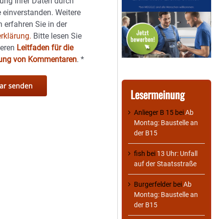
ung Ihrer Daten durch
 einverstanden. Weitere
 erfahren Sie in der
rklärung.
Bitte lesen Sie
seren
Leitfaden für die
hung von Kommentaren
.
*
Lesermeinung
Anlieger B 15
bei
Ab
Montag: Baustelle an
der B15
fish
bei
13 Uhr: Unfall
auf der Staatsstraße
Burgerfelder
bei
Ab
Montag: Baustelle an
der B15