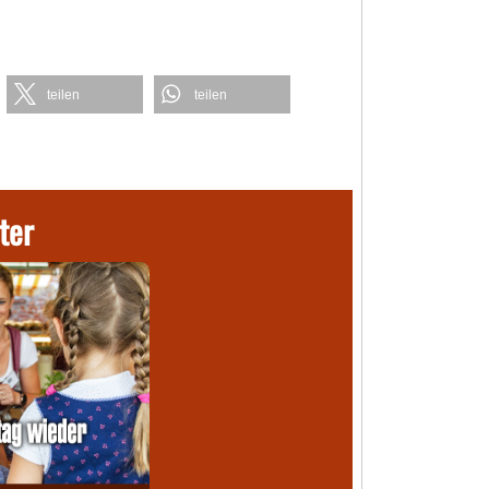
teilen
teilen
ter