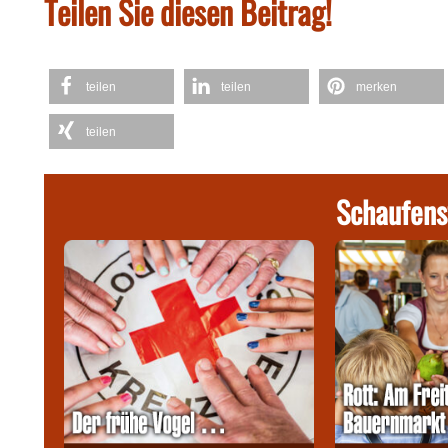
Teilen Sie diesen Beitrag!
teilen
teilen
merken
teilen
Schaufens