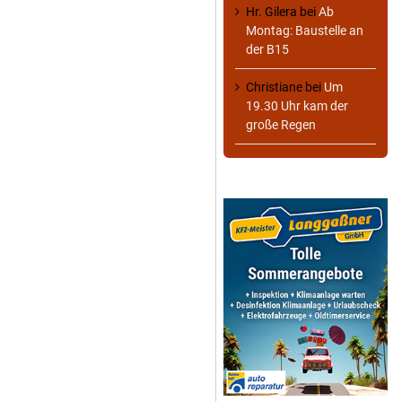
Hr. Gilera
bei
Ab
Montag: Baustelle an
der B15
Christiane
bei
Um
19.30 Uhr kam der
große Regen