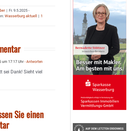
uber
|
Fr. 9.5.2025 -
en:
Wasserburg aktuell
|
1
mentar
5 um 17:17 Uhr
- Antworten
 sei Dank! Sieht viel
ssen Sie einen
tar