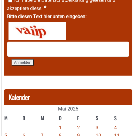
Ich habe die
Datenschutzerklärung
gelesen und
*
akzeptiere diese.
Bitte diesen Text hier unten eingeben:
Kalender
Mai 2025
M
D
M
D
F
S
S
1
2
3
4
5
6
7
8
9
10
11