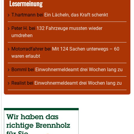
Lesermeinung
T.hartmann
bei
Ein Lächeln, das Kraft schenkt
Peter H.
bei
132 Fahrzeuge mussten wieder
umdrehen
Motorradfahrer
bei
Mit 124 Sachen unterwegs – 60
waren erlaubt
Bomml
bei
Einwohnermeldeamt drei Wochen lang zu
Realist
bei
Einwohnermeldeamt drei Wochen lang zu