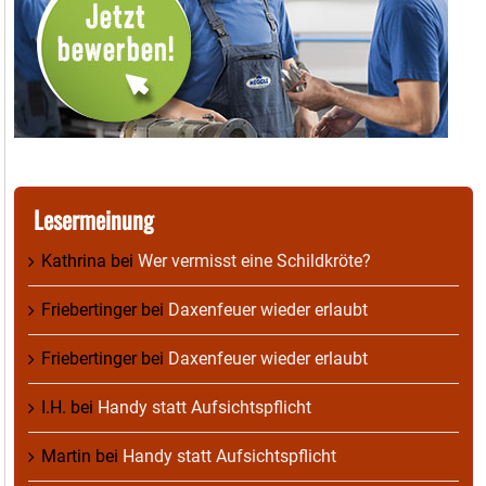
Lesermeinung
Kathrina
bei
Wer vermisst eine Schildkröte?
Friebertinger
bei
Daxenfeuer wieder erlaubt
Friebertinger
bei
Daxenfeuer wieder erlaubt
I.H.
bei
Handy statt Aufsichtspflicht
Martin
bei
Handy statt Aufsichtspflicht