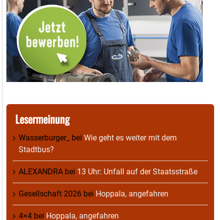
Lesermeinung
Wasserburger_
bei
Wie geht es weiter mit dem
Stadtbus?
ALEXANDRA
bei
13 Uhr: Unfall auf der Staatsstraße
Gesellschaft 2026
bei
Hoppala, angefahren
4×4
bei
Hoppala, angefahren