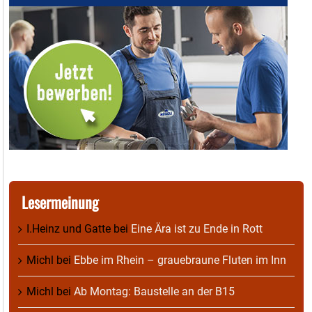
Lesermeinung
I.Heinz und Gatte
bei
Eine Ära ist zu Ende in Rott
Michl
bei
Ebbe im Rhein – grauebraune Fluten im Inn
Michl
bei
Ab Montag: Baustelle an der B15