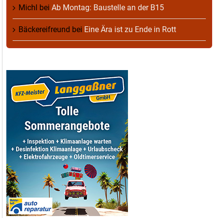
Michl
bei
Ab Montag: Baustelle an der B15
Bäckereifreund
bei
Eine Ära ist zu Ende in Rott