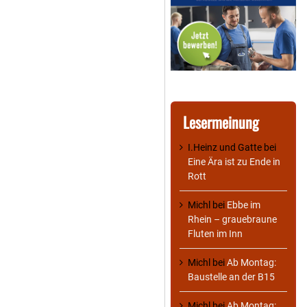
Lesermeinung
I.Heinz und Gatte
bei
Eine Ära ist zu Ende in
Rott
Michl
bei
Ebbe im
Rhein – grauebraune
Fluten im Inn
Michl
bei
Ab Montag:
Baustelle an der B15
Michl
bei
Ab Montag: