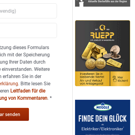
tzung dieses Formulars
sich mit der Speicherung
ung Ihrer Daten durch
 einverstanden. Weitere
 erfahren Sie in der
rklärung.
Bitte lesen Sie
seren
Leitfaden für die
hung von Kommentaren
.
*