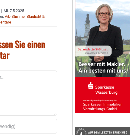
|
Mi. 7.5.2025 -
en:
Aib-Stimme
,
Blaulicht &
entare
ssen Sie einen
tar