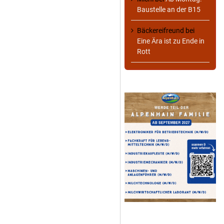
Baustelle an der B15
Bäckereifreund
bei
Eine Ära ist zu Ende in
Rott