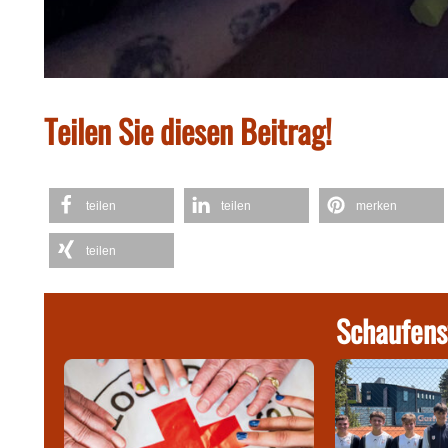
Teilen Sie diesen Beitrag!
teilen
teilen
merken
teilen
Schaufens