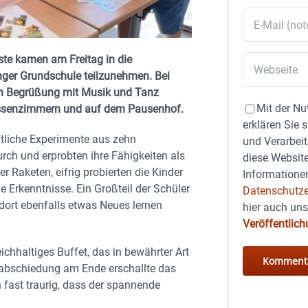
ste kamen am Freitag in die
nger Grundschule teilzunehmen. Bei
en Begrüßung mit Musik und Tanz
Mit der Nu
Klassenzimmern und auf dem Pausenhof.
erklären Sie 
tliche Experimente aus zehn
und Verarbeit
rch und erprobten ihre Fähigkeiten als
diese Website
r Raketen, eifrig probierten die Kinder
Informationen
 Erkenntnisse. Ein Großteil der Schüler
Datenschutze
d dort ebenfalls etwas Neues lernen
hier auch un
Veröffentlic
ichhaltiges Buffet, das in bewährter Art
erabschiedung am Ende erschallte das
 fast traurig, dass der spannende