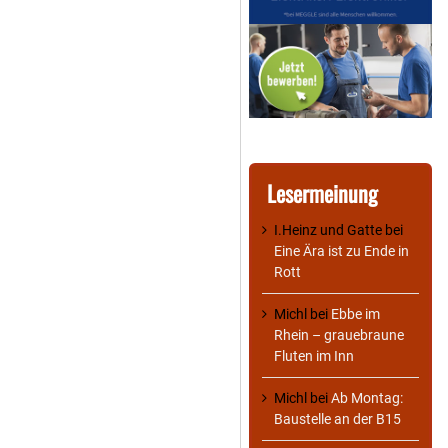
Lesermeinung
I.Heinz und Gatte
bei
Eine Ära ist zu Ende in
Rott
Michl
bei
Ebbe im
Rhein – grauebraune
Fluten im Inn
Michl
bei
Ab Montag:
Baustelle an der B15