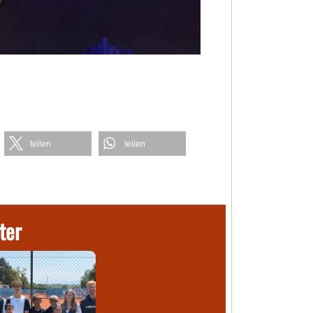
teilen
teilen
ter