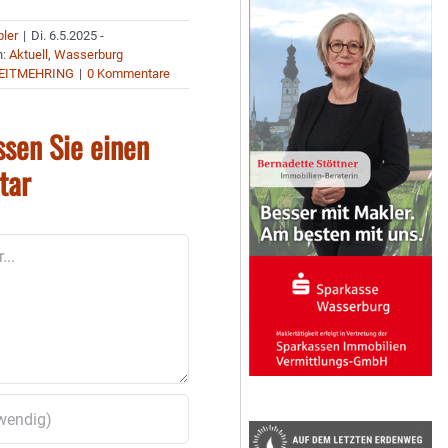
bler
|
Di. 6.5.2025 -
n:
Aktuell
,
Wasserburg
EITMEHRING
|
0 Kommentare
ssen Sie einen
tar