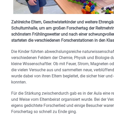
Zahlreiche Eltern, Geschwisterkinder und weitere Ehrengä
Schulturnhalle, um am großen Forschertag der Reitmehri
schönstem Frühlingswetter und nach einer schwungvoll
starteten die verschiedenen Forscherstationen in den 
Die Kinder führten abwechslungsreiche naturwissenschaf
verschiedenen Feldern der Chemie, Physik und Biologie du
kleine Wissenschaftler. Ob mit Feuer, Strom, Magneten ode
die vielen Versuche aus und sammelten neue, verblüffende
wurde dabei von ihren Eltern begleitet, die sicher hier un
konnten.
Für die Stärkung zwischendurch gab es in der Aula eine re
und Weise vom Elternbeirat organisiert wurde. Bei der V
eigens gedichtete Forscherlied und einige Besucher waren
Forschertag so schnell zu Ende ging.